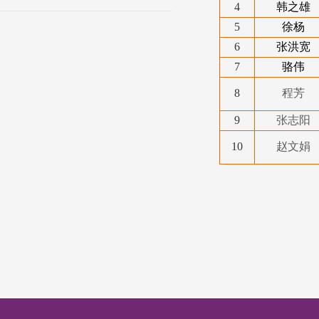
4
韩之雄
5
徐杨
6
张洪宽
7
骆伟
8
程芳
9
张志阳
10
赵文娟